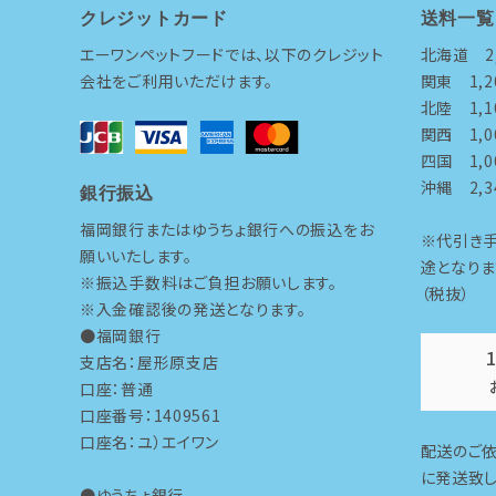
クレジットカード
送料一覧
よくあるご質問
エーワンペットフードでは、以下のクレジット
北海道 2,
会社をご利用いただけます。
関東 1,2
ご利用ガイド
北陸 1,1
関西 1,0
プライバシーポリシー
四国 1,0
沖縄 2,3
特定商取引法について
銀行振込
福岡銀行またはゆうちょ銀行への振込をお
※代引き
お問い合わせ
願いいたします。
途となりま
※振込手数料はご負担お願いします。
（税抜）
会社概要
※入金確認後の発送となります。
●福岡銀行
支店名：屋形原支店
口座：普通
口座番号：1409561
口座名：ユ）エイワン
配送のご
に発送致し
●ゆうちょ銀行