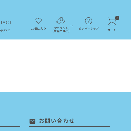
0
TACT
アカウント
お気に入り
メンバーシップ
カート
い合わせ
（犬猫カルテ）
お問い合わせ
mail