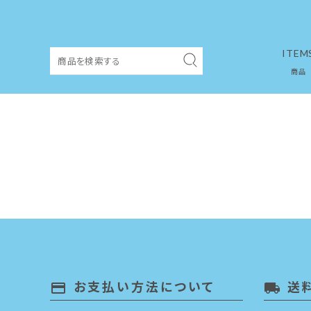
ITEM
商品
ACCOUNT MENU
ようこそ ゲスト 様
ログイン
新規会員登録
カテゴリーから探す
お支払い方法について
送
payment
local_shipping
メンバーシップ