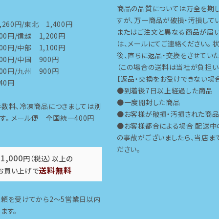
商品の品質については万全を期し
すが、万一商品が破損・汚損して
260円/東北 1,400円
またはご注文と異なる商品が届
00円/信越 1,200円
は、メールにてご連絡ください。 
00円/中部 1,100円
後、直ちに返品・交換をさせていた
00円/中国 900円
（この場合の送料は当社が負担い
00円/九州 900円
【返品・交換をお受けできない場
40円
●到着後7日以上経過した商品
●一度開封した商品
手数料、冷凍商品につきましては別
●お客様が破損・汚損された商
す。 メール便 全国統一400円
●お客様都合による場合 配送中
の事故がございましたら、当店ま
ださい。
11,000
円（税込）以上の
送料無料
お買い上げで
依頼を受けてから2～5営業日以内
ます。