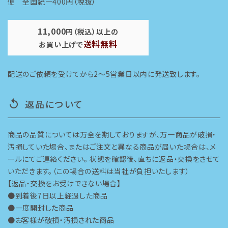
便 全国統一400円（税抜）
11,000
円（税込）以上の
送料無料
お買い上げで
配送のご依頼を受けてから2～5営業日以内に発送致します。
返品について
replay
商品の品質については万全を期しておりますが、万一商品が破損・
汚損していた場合、またはご注文と異なる商品が届いた場合は、メ
ールにてご連絡ください。 状態を確認後、直ちに返品・交換をさせて
いただきます。（この場合の送料は当社が負担いたします）
【返品・交換をお受けできない場合】
●到着後7日以上経過した商品
●一度開封した商品
●お客様が破損・汚損された商品