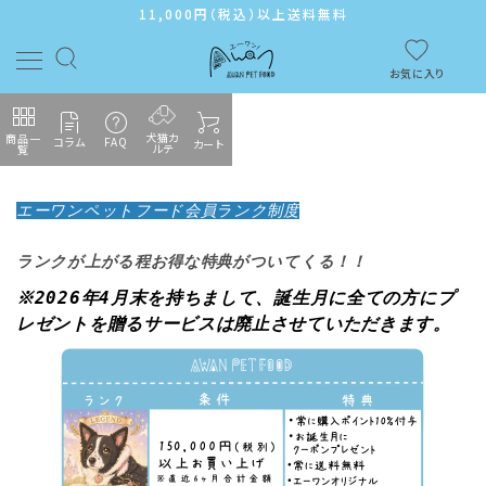
11,000円（税込）以上送料無料
お気に入り
犬猫カ
商品一
コラム
FAQ
カート
ルテ
覧
ACCOUNT MENU
エーワンペットフード会員ランク制度
ようこそ ゲスト 様
ランクが上がる程お得な特典がついてくる！！
ログイン
新規会員登録
※2026年4月末を持ちまして、誕生月に全ての方にプ
レゼントを贈るサービスは廃止させていただきます。
カテゴリーから探す
メンバーシップ
よくあるご質問