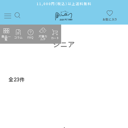
11,000円（税込）以上送料無料
お気に入り
犬猫カ
商品一
コラム
FAQ
カート
ルテ
覧
シニア
ACCOUNT MENU
ようこそ ゲスト 様
ログイン
新規会員登録
全23件
カテゴリーから探す
メンバーシップ
よくあるご質問