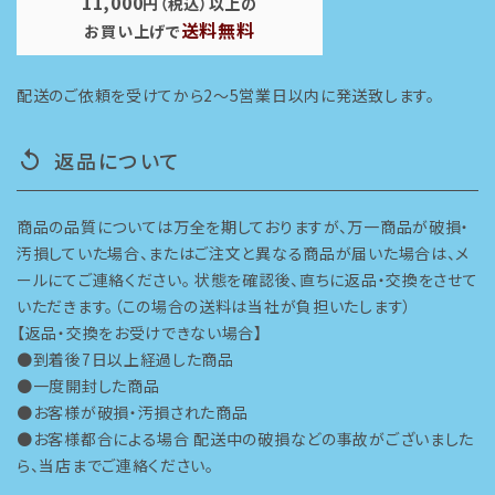
11,000
円（税込）以上の
送料無料
お買い上げで
配送のご依頼を受けてから2～5営業日以内に発送致します。
返品について
replay
商品の品質については万全を期しておりますが、万一商品が破損・
汚損していた場合、またはご注文と異なる商品が届いた場合は、メ
ールにてご連絡ください。 状態を確認後、直ちに返品・交換をさせて
いただきます。（この場合の送料は当社が負担いたします）
【返品・交換をお受けできない場合】
●到着後7日以上経過した商品
●一度開封した商品
●お客様が破損・汚損された商品
●お客様都合による場合 配送中の破損などの事故がございました
ら、当店までご連絡ください。