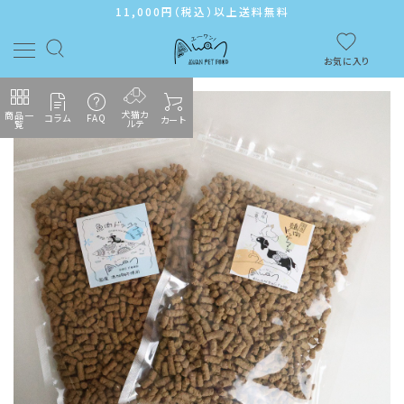
11,000円（税込）以上送料無料
お気に入り
犬猫カ
商品一
コラム
FAQ
カート
ルテ
覧
ACCOUNT MENU
ようこそ ゲスト 様
ログイン
新規会員登録
カテゴリーから探す
メンバーシップ
よくあるご質問