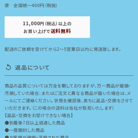
便 全国統一400円（税抜）
11,000
円（税込）以上の
送料無料
お買い上げで
配送のご依頼を受けてから2～5営業日以内に発送致します。
返品について
replay
商品の品質については万全を期しておりますが、万一商品が破損・
汚損していた場合、またはご注文と異なる商品が届いた場合は、メ
ールにてご連絡ください。 状態を確認後、直ちに返品・交換をさせて
いただきます。（この場合の送料は当社が負担いたします）
【返品・交換をお受けできない場合】
●到着後7日以上経過した商品
●一度開封した商品
●お客様が破損・汚損された商品