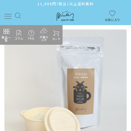
11,000円（税込）以上送料無料
お気に入り
犬猫カ
商品一
コラム
FAQ
カート
ルテ
覧
ACCOUNT MENU
ようこそ ゲスト 様
ログイン
新規会員登録
カテゴリーから探す
メンバーシップ
よくあるご質問