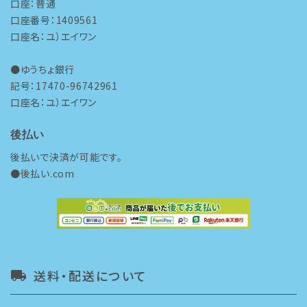
口座：普通
口座番号：1409561
口座名：ユ）エイワン
●ゆうちょ銀行
記号：17470-96742961
口座名：ユ）エイワン
後払い
後払いで決済が可能です。
●後払い.com
送料・配送について
local_shipping