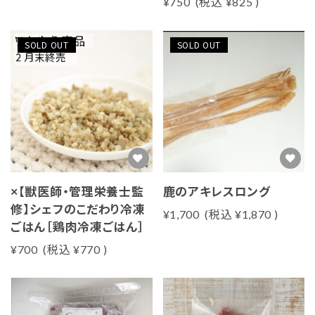
¥750
(税込
¥825
)
SOLD OUT
SOLD OUT
×【獣医師・管理栄養士監
鹿のアキレスロング
修】シェフのこだわり冷凍
¥1,700
(税込
¥1,870
)
ごはん［鶏肉冷凍ごはん］
¥700
(税込
¥770
)