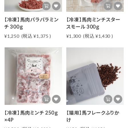
ご利用ガイド
【冷凍】馬肉パラパラミン
【冷凍】馬肉ミンチスター
プライバシーポリシー
チ 300ｇ
スモール 300ｇ
¥1,250
(税込
¥1,375
)
¥1,300
(税込
¥1,430
)
特定商取引法について
お問い合わせ
会社概要
【冷凍】馬肉ミンチ 250ｇ
【猫用】馬フレークふりか
×4P
け