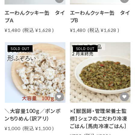
エーわんクッキー缶 タイ
エーわんクッキー缶 タイ
プＡ
プB
¥1,480
(税込
¥1,628
)
¥1,480
(税込
¥1,628
)
SOLD OUT
SOLD OUT
＼大容量100ｇ／ポンポ
×【獣医師・管理栄養士監
ンちりめん（訳アリ）
修】シェフのこだわり冷凍
ごはん［馬肉冷凍ごはん］
¥1,000
(税込
¥1,100
)