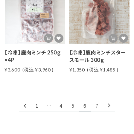
【冷凍】鹿肉ミンチ 250ｇ
【冷凍】鹿肉ミンチスター
×4P
スモール 300ｇ
¥3,600
(税込
¥3,960
)
¥1,350
(税込
¥1,485
)
1
…
4
5
6
7