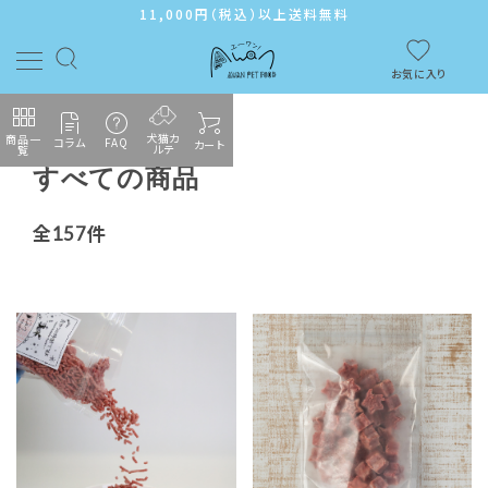
11,000円（税込）以上送料無料
お気に入り
犬猫カ
商品一
コラム
FAQ
カート
ルテ
覧
すべての商品
ACCOUNT MENU
全157件
ようこそ ゲスト 様
ログイン
新規会員登録
カテゴリーから探す
メンバーシップ
よくあるご質問